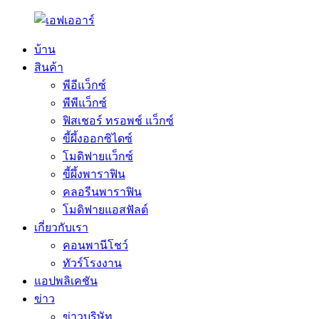
บ้าน
สินค้า
พีอีแว็กซ์
พีพีแว็กซ์
ฟิสเชอร์ ทรอพช์ แว็กซ์
ขี้ผึ้งออกซิไดซ์
โมดิฟายแว็กซ์
ขี้ผึ้งพาราฟิน
คลอรีนพาราฟิน
โมดิฟายแอสฟัลต์
เกี่ยวกับเรา
คอนพานีโชว์
ทัวร์โรงงาน
แอปพลิเคชัน
ข่าว
ข่าวบริษัท