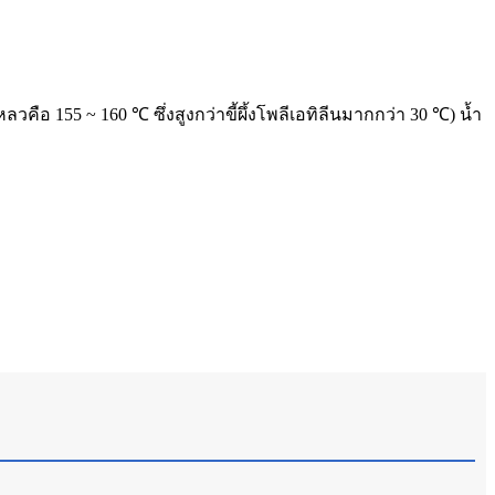
คือ 155 ~ 160 ℃ ซึ่งสูงกว่าขี้ผึ้งโพลีเอทิลีนมากกว่า 30 ℃) น้ำ