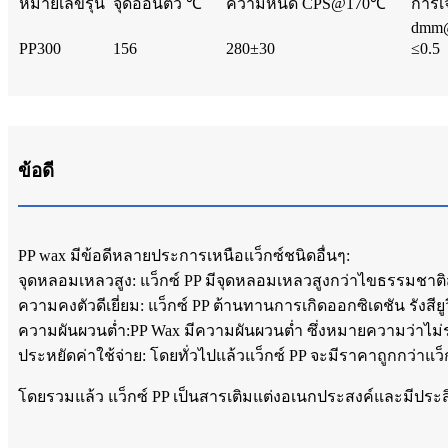
หมายเลขรุ่น
จุดอ่อนตัว ℃
ความหนืด CPS@170℃
การเ
dmm
PP300
156
280±30
≤0.5
ข้อดี
PP wax มีข้อดีหลายประการเหนือแว็กซ์ชนิดอื่นๆ:
จุดหลอมเหลวสูง: แว็กซ์ PP มีจุดหลอมเหลวสูงกว่าไขธรรมชาติส
ความคงตัวดีเยี่ยม: แว็กซ์ PP ต้านทานการเกิดออกซิเดชัน รังสี
ความผันผวนต่ำ:PP Wax มีความผันผวนต่ำ ซึ่งหมายความว่าไม่
ประหยัดค่าใช้จ่าย: โดยทั่วไปแล้วแว็กซ์ PP จะมีราคาถูกกว่าแ
โดยรวมแล้ว แว็กซ์ PP เป็นสารเติมแต่งอเนกประสงค์และมีประสิ