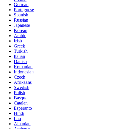
German
Portuguese
Spanish
Russian
Japanese
Korean
Arabic
Irish
Greek
Turkish
Italian
Danish
Romanian
Indonesian
Czech
Afrikaans
Swedish
Polish
Basque
Catalan
Esperanto
Hindi
Lao
Albanian
Amharic