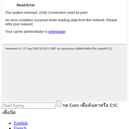
กด Enter เพื่อค้นหาหรือ ESC
เพื่อปิด
English
French