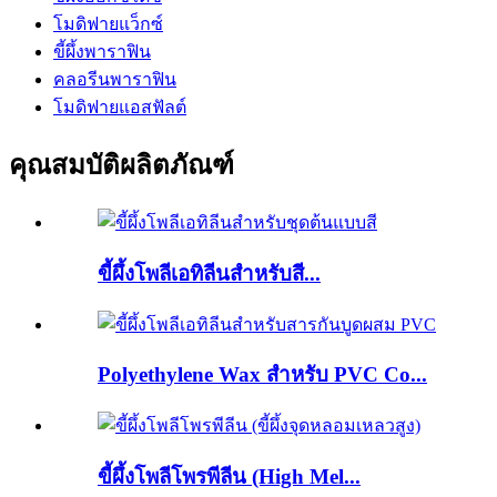
โมดิฟายแว็กซ์
ขี้ผึ้งพาราฟิน
คลอรีนพาราฟิน
โมดิฟายแอสฟัลต์
คุณสมบัติผลิตภัณฑ์
ขี้ผึ้งโพลีเอทิลีนสำหรับสี...
Polyethylene Wax สำหรับ PVC Co...
ขี้ผึ้งโพลีโพรพีลีน (High Mel...