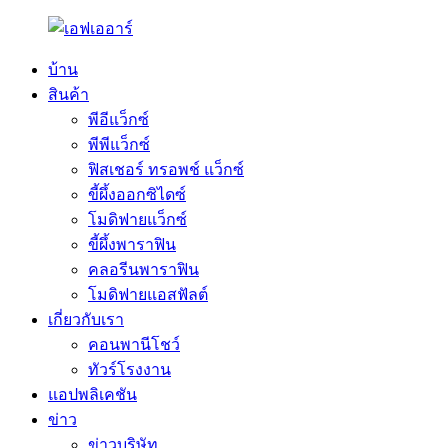
บ้าน
สินค้า
พีอีแว็กซ์
พีพีแว็กซ์
ฟิสเชอร์ ทรอพช์ แว็กซ์
ขี้ผึ้งออกซิไดซ์
โมดิฟายแว็กซ์
ขี้ผึ้งพาราฟิน
คลอรีนพาราฟิน
โมดิฟายแอสฟัลต์
เกี่ยวกับเรา
คอนพานีโชว์
ทัวร์โรงงาน
แอปพลิเคชัน
ข่าว
ข่าวบริษัท