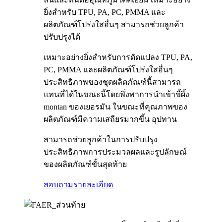
ยิ่งสำหรับ TPU, PA, PC, PMMA และ
ผลิตภัณฑ์โปร่งใสอื่นๆ สามารถช่วยลูกค้า
ปรับปรุงได้
เหมาะอย่างยิ่งสำหรับการดัดแปลง TPU, PA,
PC, PMMA และผลิตภัณฑ์โปร่งใสอื่นๆ
ประสิทธิภาพของชุดผลิตภัณฑ์นี้สามารถ
แทนที่ได้ในขณะนี้โดยพึ่งพาการนำเข้าขี้ผึ้ง
montan ของเยอรมัน ในขณะที่คุณภาพของ
ผลิตภัณฑ์มีความเสถียรมากขึ้น อุปทาน
สามารถช่วยลูกค้าในการปรับปรุง
ประสิทธิภาพการประมวลผลและรูปลักษณ์
ของผลิตภัณฑ์ขั้นสุดท้าย
สอบถาม
รายละเอียด